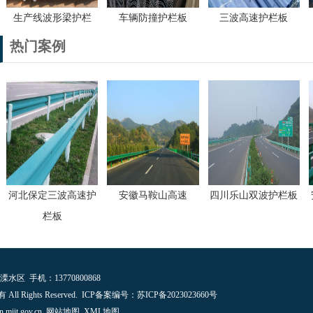
生产线波形梁护栏
车辆防撞护栏板
三波高速护栏板
热门案例
河北保定三波高速护
安徽马鞍山高速
四川乐山双波护栏板
栏板
区 手机：13770800868
l Rights Reserved. ICP备案编号：苏ICP备2023023660号
an.miit.gov.cn
网站地图
XML地图