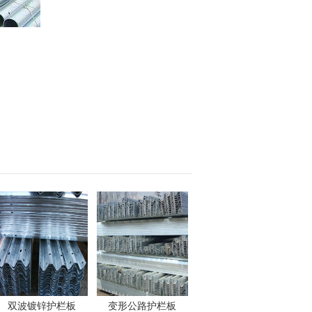
双波镀锌护栏板
变形公路护栏板